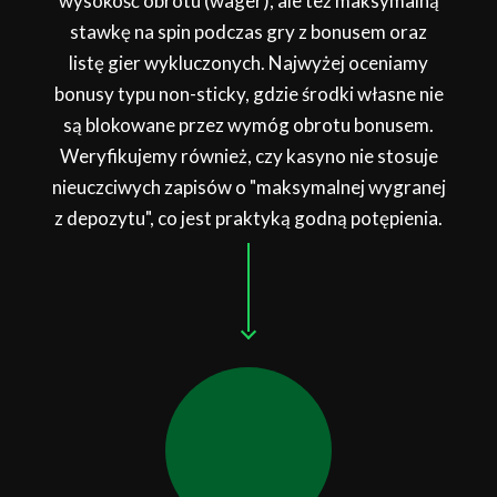
wysokość obrotu (wager), ale też maksymalną
stawkę na spin podczas gry z bonusem oraz
listę gier wykluczonych. Najwyżej oceniamy
bonusy typu non-sticky, gdzie środki własne nie
są blokowane przez wymóg obrotu bonusem.
Weryfikujemy również, czy kasyno nie stosuje
nieuczciwych zapisów o "maksymalnej wygranej
z depozytu", co jest praktyką godną potępienia.