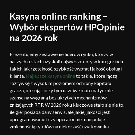
Kasyna online ranking –
Wybór ekspertów HPOpinie
na 2026 rok
Prezentujemy zestawienie liderów rynku, którzy w
naszych testach uzyskali najwyższe noty w kategoriach
takich jak rzetelność, szybkość wypłat i jakość obsługi
klienta.
Najlepsze kasyna online
to takie, które łączą
rozrywkę z wysokim poziomem ochrony kapitału
gracza, oferując przy tym uczciwe matematycznie
szanse na wygraną bez ukrytych mechanizmów
zniżających RTP. W 2026 roku kluczowe stało się nie to,
ile gier posiada dany serwis, ale jakiej jakości jest
oprogramowanie i czy operator nie manipuluje
zmiennością tytułów na niekorzyść użytkownika.