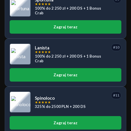
★
★
★
★
★
100% do 2 250 zł + 200 DS + 1 Bonus
Crab
Zagraj teraz
Lanista
#10
★
★
★
★
★
100% do 2 250 zł + 200 DS + 1 Bonus
Crab
Zagraj teraz
#11
Spinoloco
★
★
★
★
★
325% do 2500 PLN + 200 DS
Zagraj teraz