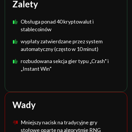
Zalety
Obsługa ponad 40 kryptowalut i
stablecoinów
wypłaty zatwierdzane przez system
automatyczny (często w 10 minut)
rozbudowana sekcja gier typu „Crash” i
„Instant Win”
Wady
Mniejszy nacisk na tradycyjne gry
stołowe oparte na algorytmie RNG