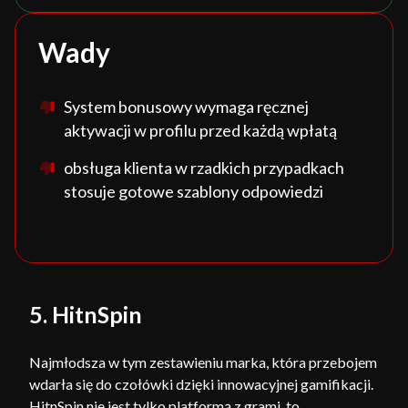
Wady
System bonusowy wymaga ręcznej
aktywacji w profilu przed każdą wpłatą
obsługa klienta w rzadkich przypadkach
stosuje gotowe szablony odpowiedzi
5. HitnSpin
Najmłodsza w tym zestawieniu marka, która przebojem
wdarła się do czołówki dzięki innowacyjnej gamifikacji.
HitnSpin nie jest tylko platformą z grami, to