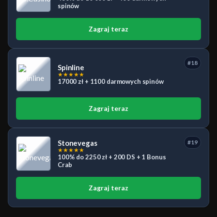
spinów
Zagraj teraz
#18
Spinline
★
★
★
★
★
17000 zł + 1100 darmowych spinów
Zagraj teraz
Stonevegas
#19
★
★
★
★
★
100% do 2250 zł + 200 DS + 1 Bonus
Crab
Zagraj teraz