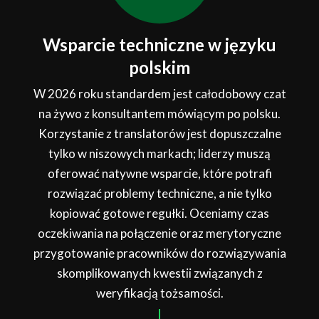
Wsparcie techniczne w języku
polskim
W 2026 roku standardem jest całodobowy czat
na żywo z konsultantem mówiącym po polsku.
Korzystanie z translatorów jest dopuszczalne
tylko w niszowych markach; liderzy muszą
oferować natywne wsparcie, które potrafi
rozwiązać problemy techniczne, a nie tylko
kopiować gotowe regułki. Oceniamy czas
oczekiwania na połączenie oraz merytoryczne
przygotowanie pracowników do rozwiązywania
skomplikowanych kwestii związanych z
weryfikacją tożsamości.