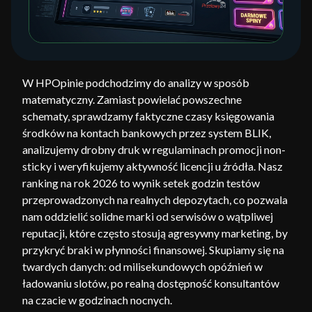
W HPOpinie podchodzimy do analizy w sposób
matematyczny. Zamiast powielać powszechne
schematy, sprawdzamy faktyczne czasy księgowania
środków na kontach bankowych przez system BLIK,
analizujemy drobny druk w regulaminach promocji non-
sticky i weryfikujemy aktywność licencji u źródła. Nasz
ranking na rok 2026 to wynik setek godzin testów
przeprowadzonych na realnych depozytach, co pozwala
nam oddzielić solidne marki od serwisów o wątpliwej
reputacji, które często stosują agresywny marketing, by
przykryć braki w płynności finansowej. Skupiamy się na
twardych danych: od milisekundowych opóźnień w
ładowaniu slotów, po realną dostępność konsultantów
na czacie w godzinach nocnych.