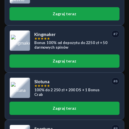
Zagraj teraz
Kingmaker
#7
★
★
★
★
★
Bonus 100% od depozytu do 2250 zł + 50
darmowych spinów
Zagraj teraz
Slotuna
#8
★
★
★
★
★
100% do 2 250 zł + 200 DS + 1 Bonus
Crab
Zagraj teraz
Sportuna
#9