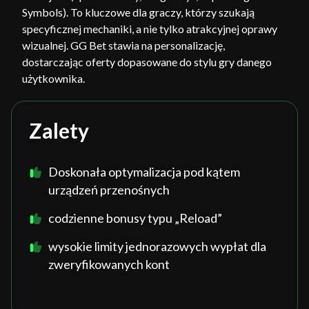
Symbols). To kluczowe dla graczy, którzy szukają
specyficznej mechaniki, a nie tylko atrakcyjnej oprawy
wizualnej. GG Bet stawia na personalizację,
dostarczając oferty dopasowane do stylu gry danego
użytkownika.
Zalety
Doskonała optymalizacja pod kątem
urządzeń przenośnych
codzienne bonusy typu „Reload”
wysokie limity jednorazowych wypłat dla
zweryfikowanych kont