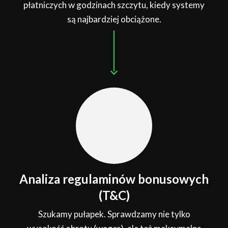
płatniczych w godzinach szczytu, kiedy systemy
są najbardziej obciążone.
Analiza regulaminów bonusowych
(T&C)
Szukamy pułapek. Sprawdzamy nie tylko