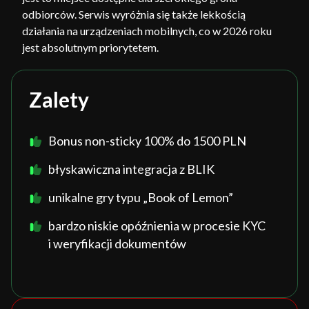
odbiorców. Serwis wyróżnia się także lekkością
działania na urządzeniach mobilnych, co w 2026 roku
jest absolutnym priorytetem.
Zalety
Bonus non-sticky 100% do 1500 PLN
błyskawiczna integracja z BLIK
unikalne gry typu „Book of Lemon”
bardzo niskie opóźnienia w procesie KYC
i weryfikacji dokumentów