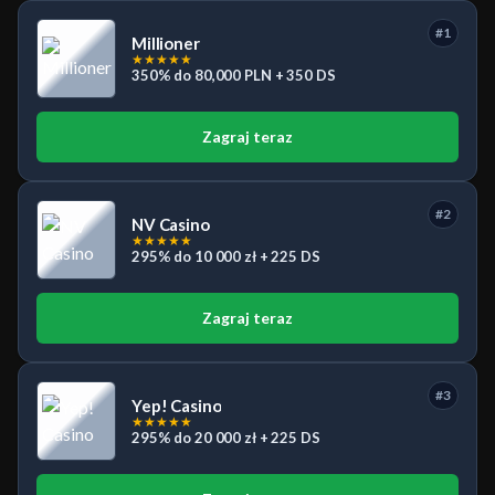
#1
Millioner
★
★
★
★
★
350% do 80,000 PLN + 350 DS
Zagraj teraz
#2
NV Casino
★
★
★
★
★
295% do 10 000 zł + 225 DS
Zagraj teraz
#3
Yep! Casino
★
★
★
★
★
295% do 20 000 zł + 225 DS