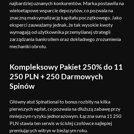
najbardziej uznanych konkurentów. Marka postawiła na
wieloetapowe wsparcie depozytów, co pozwala na
znaczną maksymalizację kapitału początkowego. Jako
eksperci zauważamy jednak, że tak wysokie kwoty
wymagają od użytkownika przemyślanej strategii
zarządzania bankrollem oraz dokładnego zrozumienia
mechaniki obrotu.
Kompleksowy Pakiet 250% do 11
250 PLN + 250 Darmowych
Spinów
Główny atut Spinational to bonus rozbity na kilka
pierwszych wpłat, co pozwala na dłuższą zabawę przy
mniejszym ryzyku jednorazowym. Łączna suma 11 250
PLN stawia ten serwis w ścisłej czołówce najlepiej
premiujących witryn w bieżącym roku.