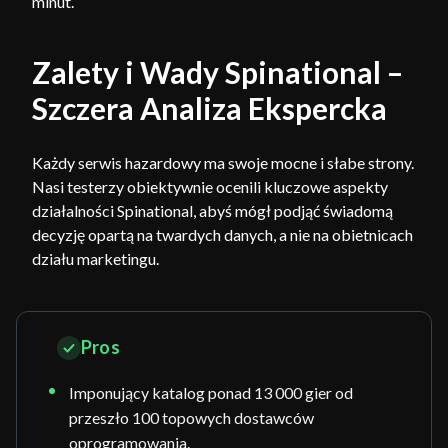
minut.
Zalety i Wady Spinational –
Szczera Analiza Ekspercka
Każdy serwis hazardowy ma swoje mocne i słabe strony.
Nasi testerzy obiektywnie ocenili kluczowe aspekty
działalności Spinational, abyś mógł podjąć świadomą
decyzję opartą na twardych danych, a nie na obietnicach
działu marketingu.
Pros
Imponujący katalog ponad 13 000 gier od
przeszło 100 topowych dostawców
oprogramowania.