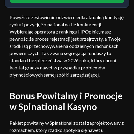
Powyższe zestawienie odzwierciedla aktualną kondycję
rynku i pozycję Spinational na tle konkurencji.
Wybierając operatora z rankingu HPOpinie, masz
pewność, że proces rejestracji jest przejrzysty, a Twoje
środki są przechowywane na oddzielnych rachunkach
powierniczych. Tak zwana segregacja funduszy to
standard bezpieczeństwa w 2026 roku, który chroni
kapitał graczy nawet w przypadku problemów
płynnościowych samej spółki zarządzającej.
Bonus Powitalny i Promocje
w Spinational Kasyno
Pakiet powitalny w Spinational został zaprojektowany z
rozmachem, który rzadko spotyka się nawet u