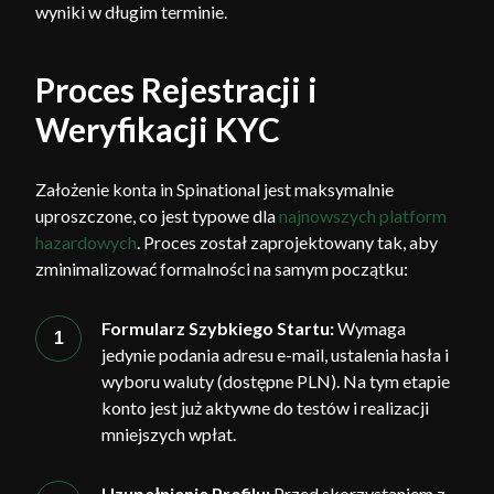
wyniki w długim terminie.
Proces Rejestracji i
Weryfikacji KYC
Założenie konta in Spinational jest maksymalnie
uproszczone, co jest typowe dla
najnowszych platform
hazardowych
. Proces został zaprojektowany tak, aby
zminimalizować formalności na samym początku:
Formularz Szybkiego Startu:
Wymaga
jedynie podania adresu e-mail, ustalenia hasła i
wyboru waluty (dostępne PLN). Na tym etapie
konto jest już aktywne do testów i realizacji
mniejszych wpłat.
Uzupełnienie Profilu:
Przed skorzystaniem z