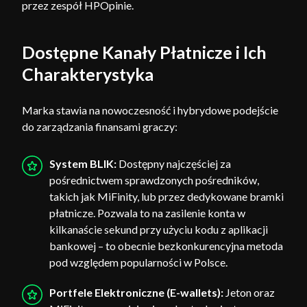
przez zespół HPOpinie.
Dostępne Kanały Płatnicze i Ich
Charakterystyka
Marka stawia na nowoczesność i hybrydowe podejście
do zarządzania finansami graczy:
System BLIK:
Dostępny najczęściej za
pośrednictwem sprawdzonych pośredników,
takich jak MiFinity, lub przez dedykowane bramki
płatnicze. Pozwala to na zasilenie konta w
kilkanaście sekund przy użyciu kodu z aplikacji
bankowej – to obecnie bezkonkurencyjna metoda
pod względem popularności w Polsce.
Portfele Elektroniczne (E-wallets):
Jeton oraz