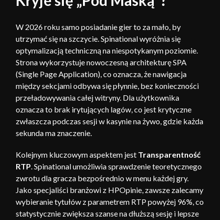
Kryje się „Pod Maską”?
W 2026 roku samo posiadanie gier to za mało, by
utrzymać się na szczycie. Spinational wyróżnia się
optymalizacją techniczną na niespotykanym poziomie.
Strona wykorzystuje nowoczesną architekturę SPA
(Single Page Application), co oznacza, że nawigacja
między sekcjami odbywa się płynnie, bez konieczności
przeładowywania całej witryny. Dla użytkownika
oznacza to brak irytujących lagów, co jest krytyczne
zwłaszcza podczas sesji w kasynie na żywo, gdzie każda
sekunda ma znaczenie.
Kolejnym kluczowym aspektem jest
Transparentność
RTP
. Spinational umożliwia sprawdzenie teoretycznego
zwrotu dla gracza bezpośrednio w menu każdej gry.
Jako specjaliści branżowi z HPOpinie, zawsze zalecamy
wybieranie tytułów z parametrem RTP powyżej 96%, co
statystycznie zwiększa szanse na dłuższą sesję i lepsze