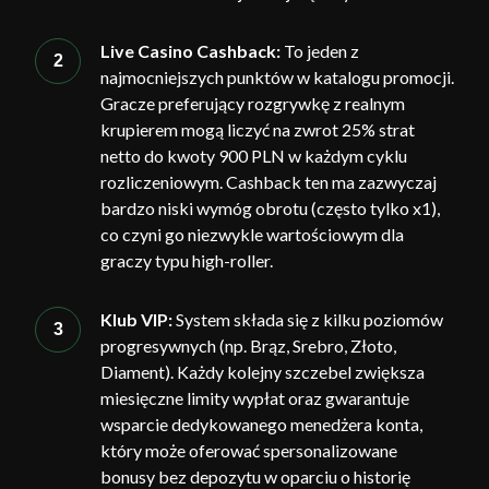
Live Casino Cashback:
To jeden z
najmocniejszych punktów w katalogu promocji.
Gracze preferujący rozgrywkę z realnym
krupierem mogą liczyć na zwrot 25% strat
netto do kwoty 900 PLN w każdym cyklu
rozliczeniowym. Cashback ten ma zazwyczaj
bardzo niski wymóg obrotu (często tylko x1),
co czyni go niezwykle wartościowym dla
graczy typu high-roller.
Klub VIP:
System składa się z kilku poziomów
progresywnych (np. Brąz, Srebro, Złoto,
Diament). Każdy kolejny szczebel zwiększa
miesięczne limity wypłat oraz gwarantuje
wsparcie dedykowanego menedżera konta,
który może oferować spersonalizowane
bonusy bez depozytu w oparciu o historię