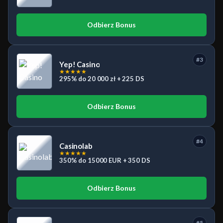
Odbierz Bonus
#3
Yep! Casino
★
★
★
★
★
295% do 20 000 zł + 225 DS
Odbierz Bonus
#4
Casinolab
★
★
★
★
★
350% do 15000 EUR + 350 DS
Odbierz Bonus
#5