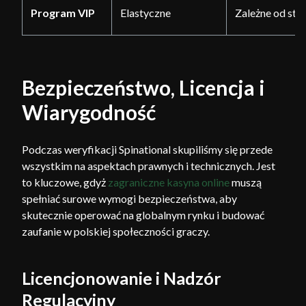
Program VIP
Elastyczne
Zależne od sta
Bezpieczeństwo, Licencja i
Wiarygodność
Podczas weryfikacji Spinational skupiliśmy się przede
wszystkim na aspektach prawnych i technicznych. Jest
to kluczowe, gdyż
zagraniczne kasyna online
muszą
spełniać surowe wymogi bezpieczeństwa, aby
skutecznie operować na globalnym rynku i budować
zaufanie w polskiej społeczności graczy.
Licencjonowanie i Nadzór
Regulacyjny