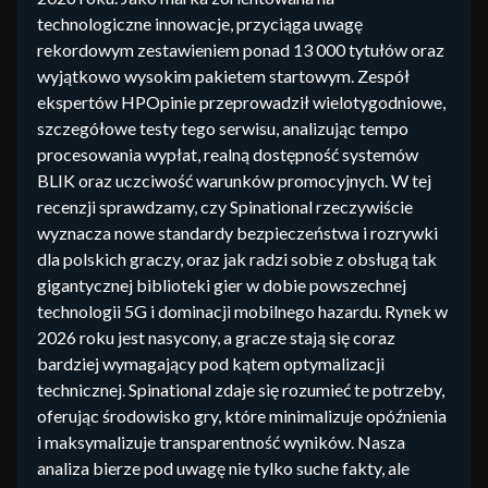
technologiczne innowacje, przyciąga uwagę
rekordowym zestawieniem ponad 13 000 tytułów oraz
wyjątkowo wysokim pakietem startowym. Zespół
ekspertów HPOpinie przeprowadził wielotygodniowe,
szczegółowe testy tego serwisu, analizując tempo
procesowania wypłat, realną dostępność systemów
BLIK oraz uczciwość warunków promocyjnych. W tej
recenzji sprawdzamy, czy Spinational rzeczywiście
wyznacza nowe standardy bezpieczeństwa i rozrywki
dla polskich graczy, oraz jak radzi sobie z obsługą tak
gigantycznej biblioteki gier w dobie powszechnej
technologii 5G i dominacji mobilnego hazardu. Rynek w
2026 roku jest nasycony, a gracze stają się coraz
bardziej wymagający pod kątem optymalizacji
technicznej. Spinational zdaje się rozumieć te potrzeby,
oferując środowisko gry, które minimalizuje opóźnienia
i maksymalizuje transparentność wyników. Nasza
analiza bierze pod uwagę nie tylko suche fakty, ale