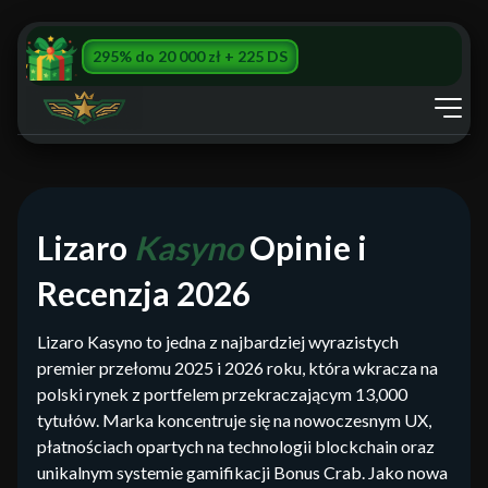
295% do 20 000 zł + 225 DS
Lizaro
Kasyno
Opinie i
Recenzja 2026
Lizaro Kasyno to jedna z najbardziej wyrazistych
premier przełomu 2025 i 2026 roku, która wkracza na
polski rynek z portfelem przekraczającym 13,000
tytułów. Marka koncentruje się na nowoczesnym UX,
płatnościach opartych na technologii blockchain oraz
unikalnym systemie gamifikacji Bonus Crab. Jako nowa