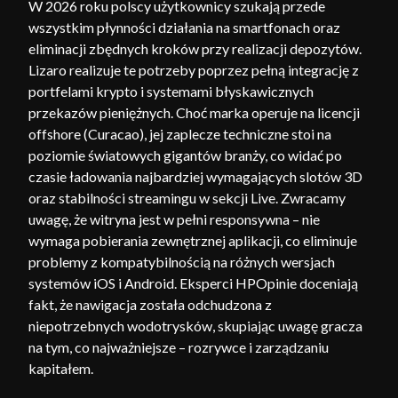
W 2026 roku polscy użytkownicy szukają przede
wszystkim płynności działania na smartfonach oraz
eliminacji zbędnych kroków przy realizacji depozytów.
Lizaro realizuje te potrzeby poprzez pełną integrację z
portfelami krypto i systemami błyskawicznych
przekazów pieniężnych. Choć marka operuje na licencji
offshore (Curacao), jej zaplecze techniczne stoi na
poziomie światowych gigantów branży, co widać po
czasie ładowania najbardziej wymagających slotów 3D
oraz stabilności streamingu w sekcji Live. Zwracamy
uwagę, że witryna jest w pełni responsywna – nie
wymaga pobierania zewnętrznej aplikacji, co eliminuje
problemy z kompatybilnością na różnych wersjach
systemów iOS i Android. Eksperci HPOpinie doceniają
fakt, że nawigacja została odchudzona z
niepotrzebnych wodotrysków, skupiając uwagę gracza
na tym, co najważniejsze – rozrywce i zarządzaniu
kapitałem.