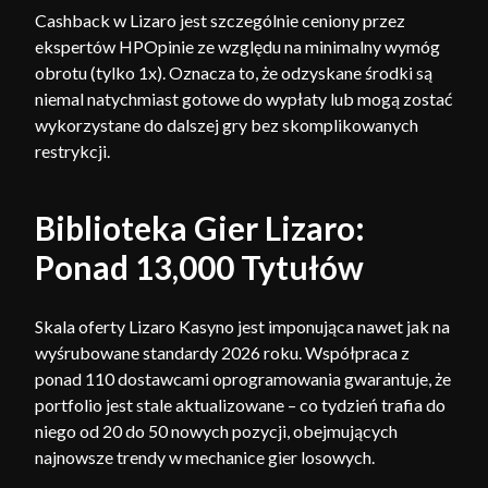
Cashback w Lizaro jest szczególnie ceniony przez
ekspertów HPOpinie ze względu na minimalny wymóg
obrotu (tylko 1x). Oznacza to, że odzyskane środki są
niemal natychmiast gotowe do wypłaty lub mogą zostać
wykorzystane do dalszej gry bez skomplikowanych
restrykcji.
Biblioteka Gier Lizaro:
Ponad 13,000 Tytułów
Skala oferty Lizaro Kasyno jest imponująca nawet jak na
wyśrubowane standardy 2026 roku. Współpraca z
ponad 110 dostawcami oprogramowania gwarantuje, że
portfolio jest stale aktualizowane – co tydzień trafia do
niego od 20 do 50 nowych pozycji, obejmujących
najnowsze trendy w mechanice gier losowych.