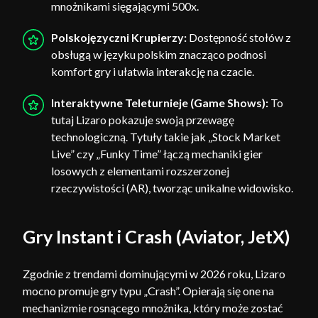
mnożnikami sięgającymi 500x.
Polskojęzyczni Krupierzy:
Dostępność stołów z
obsługą w języku polskim znacząco podnosi
komfort gry i ułatwia interakcję na czacie.
Interaktywne Teleturnieje (Game Shows):
To
tutaj Lizaro pokazuje swoją przewagę
technologiczną. Tytuły takie jak „Stock Market
Live” czy „Funky Time” łączą mechaniki gier
losowych z elementami rozszerzonej
rzeczywistości (AR), tworząc unikalne widowisko.
Gry Instant i Crash (Aviator, JetX)
Zgodnie z trendami dominującymi w 2026 roku, Lizaro
mocno promuje gry typu „Crash”. Opierają się one na
mechanizmie rosnącego mnożnika, który może zostać