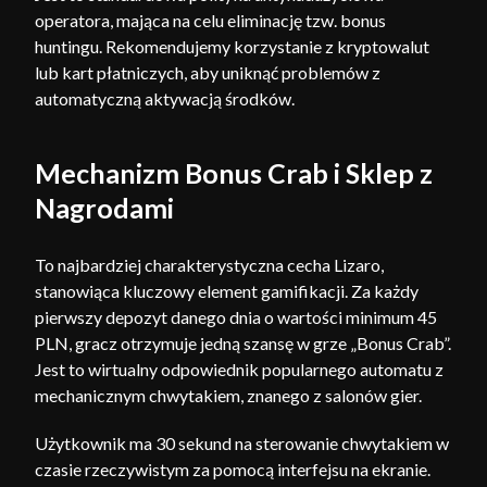
operatora, mająca na celu eliminację tzw. bonus
huntingu. Rekomendujemy korzystanie z kryptowalut
lub kart płatniczych, aby uniknąć problemów z
automatyczną aktywacją środków.
Mechanizm Bonus Crab i Sklep z
Nagrodami
To najbardziej charakterystyczna cecha Lizaro,
stanowiąca kluczowy element gamifikacji. Za każdy
pierwszy depozyt danego dnia o wartości minimum 45
PLN, gracz otrzymuje jedną szansę w grze „Bonus Crab”.
Jest to wirtualny odpowiednik popularnego automatu z
mechanicznym chwytakiem, znanego z salonów gier.
Użytkownik ma 30 sekund na sterowanie chwytakiem w
czasie rzeczywistym za pomocą interfejsu na ekranie.