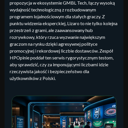
propozycja w ekosystemie GMBL Tech, łączy wysoką
wydajność technologiczną z rozbudowanym
programem lojalnościowym dla stałych graczy. Z
punktu widzenia eksperckiej, Lizaro to nie tylko kolejna
przestrzeń z grami, ale zaawansowany hub
rozrywkowy, który rzuca wyzwanie największym
graczom na rynku dzięki agresywnej polityce
promocyjnej i rekordowej liczbie dostawców. Zespół
HPOpinie poddał ten serwis rygorystycznym testom,
aby sprawdzić, czy za imponującymi liczbami idzie
rzeczywista jakość i bezpieczeństwo dla
użytkowników z Polski.