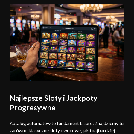
Najlepsze Sloty i Jackpoty
Progresywne
Katalog automatów to fundament Lizaro. Znajdziemy tu
zarówno klasyczne sloty owocowe, jak i najbardziej