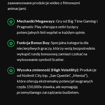
zaawansowane produkcje wideo z filmowymi
animacjami.
Mechaniki Megaways:
Gry od Big Time Gaming i
Pragmatic Play oferujące setki tysięcy
potencjalnych linii wypłat w każdym spinie.
Funkcja Bonus Buy:
Specjalna kategoria dla
niecierpliwych graczy, którzy wolą bezpośrednio
wykupić rundę bonusową zamiast czekać na
wylosowanie symboli Scatter.
Wysoka zmienność (High Volatility):
Produkcje
od Nolimit City (np. „San Quentin”, „Mental”),
które oferują ekstremalny potencjał wygranych
rzędu 150,000x stawka, ale wymagają
przemyślanego zarządzania budżetem.