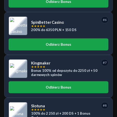
Odbierz Bonus
#6
SpinBetter Casino
★
★
★
★
★
200% do 6350 PLN + 150 DS
Odbierz Bonus
Kingmaker
#7
★
★
★
★
★
Bonus 100% od depozytu do 2250 zł + 50
darmowych spinów
Odbierz Bonus
Slotuna
#8
★
★
★
★
★
100% do 2 250 zł + 200 DS + 1 Bonus