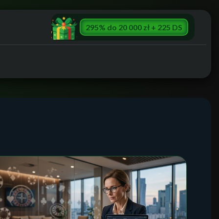
295% do 20 000 zł + 225 DS