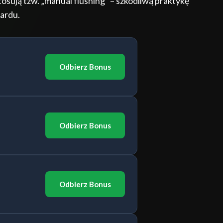
sują tzw. „manual flushing” – szkodliwą praktykę
zardu.
Odbierz Bonus
Odbierz Bonus
Odbierz Bonus