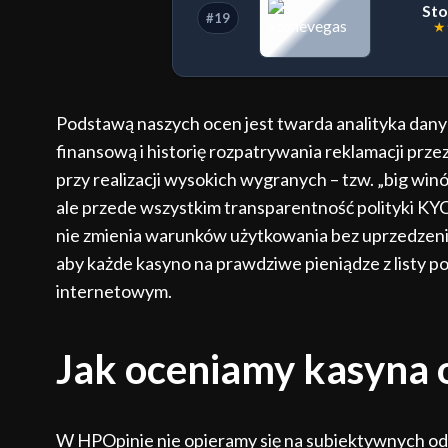
St
#19
★
Podstawą naszych ocen jest twarda analityka danyc
finansową i historię rozpatrywania reklamacji prz
przy realizacji wysokich wygranych – tzw. „big win
ale przede wszystkim transparentność polityki KY
nie zmienia warunków użytkowania bez uprzedzenia,
aby każde kasyno na prawdziwe pieniądze z listy 
internetowym.
Jak oceniamy kasyna 
W HPOpinie nie opieramy się na subiektywnych od