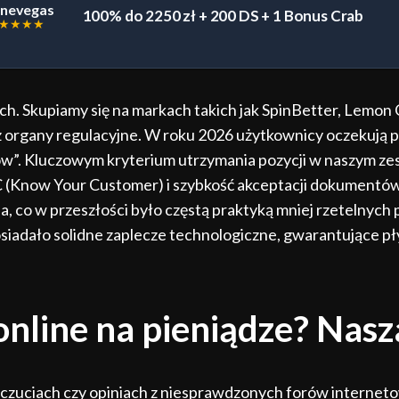
onevegas
100% do 2250 zł + 200 DS + 1 Bonus Crab
★
★
★
★
h. Skupiamy się na markach takich jak SpinBetter, Lemon C
ez organy regulacyjne. W roku 2026 użytkownicy oczekują 
ów”. Kluczowym kryterium utrzymania pozycji w naszym zest
C (Know Your Customer) i szybkość akceptacji dokumentów
 co w przeszłości było częstą praktyką mniej rzetelnych 
posiadało solidne zaplecze technologiczne, gwarantujące 
online na pieniądze? Nas
czuciach czy opiniach z niesprawdzonych forów interneto