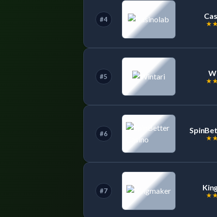
Cas
#4
★
Wi
#5
★
SpinBet
#6
★
Kin
#7
★