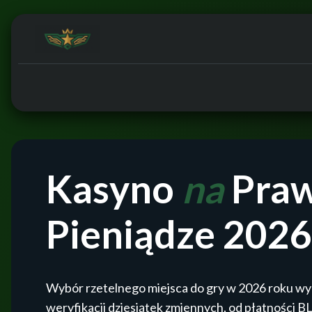
Kasyno
na
Pra
Pieniądze 2026
Wybór rzetelnego miejsca do gry w 2026 roku wy
weryfikacji dziesiątek zmiennych, od płatności B