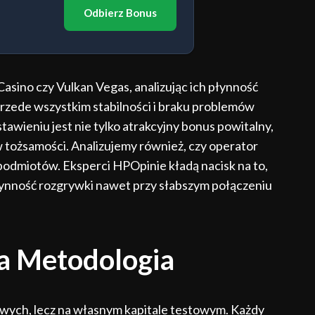
Odbierz Bonus
asino czy Vulkan Vegas, analizując ich płynność
przede wszystkim stabilności i braku problemów
awieniu jest nie tylko atrakcyjny bonus powitalny,
 tożsamości. Analizujemy również, czy operator
podmiotów. Eksperci HPOpinie kładą nacisk na to,
płynność rozgrywki nawet przy słabszym połączeniu
za Metodologia
wych, lecz na własnym kapitale testowym. Każdy