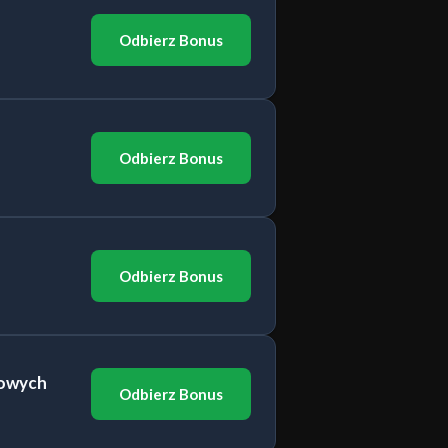
Odbierz Bonus
Odbierz Bonus
Odbierz Bonus
mowych
Odbierz Bonus