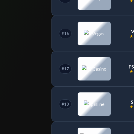
★
V
#16
★
FS
#17
★
S
#18
★