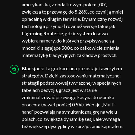
amerykańska, z dodatkowym polem „00”,
zwiększa tę przewagę do 5.26%, co czyni ją mniej
opłacalną w długim terminie. Dynamiczny rozwój
technologii przyniósł również wersje takie jak
Lightning Roulette
, gdzie system losowo
wybiera numery, do których przypisywane są
mnożniki sięgające 500x, co całkowicie zmienia
matematykę tradycyjnych zakładów prostych.
Blackjack:
Ta gra karciana pozostaje faworytem
strategów. Dzięki zastosowaniu matematycznej
strategii podstawowej (wyrażonej w specjalnych
tabelach decyzji), gracz jest w stanie
zminimalizować przewagę kasyna do ułamka
procenta (nawet poniżej 0.5%). Wersje „Multi-
hand” pozwalają na symultaniczną grę na wielu
polach, co zwiększa dynamikę sesji, ale wymaga
też większej dyscypliny w zarządzaniu kapitałem.