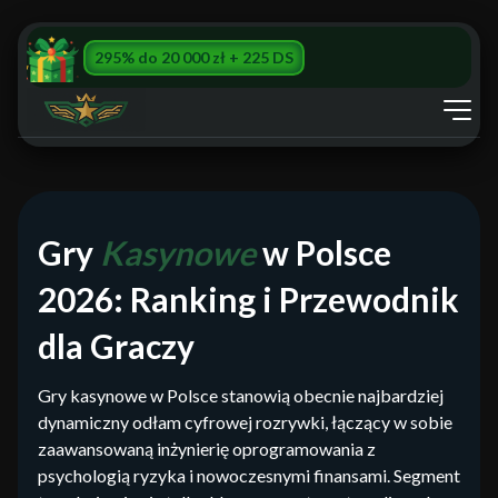
295% do 20 000 zł + 225 DS
Gry
Kasynowe
w Polsce
2026: Ranking i Przewodnik
dla Graczy
Gry kasynowe w Polsce stanowią obecnie najbardziej
dynamiczny odłam cyfrowej rozrywki, łączący w sobie
zaawansowaną inżynierię oprogramowania z
psychologią ryzyka i nowoczesnymi finansami. Segment