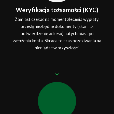
Weryfikacja tożsamości (KYC)
Zamiast czekać na moment zlecenia wypłaty,
prześlij niezbędne dokumenty (skan ID,
potwierdzenie adresu) natychmiast po
założeniu konta. Skraca to czas oczekiwania na
pieniądze w przyszłości.