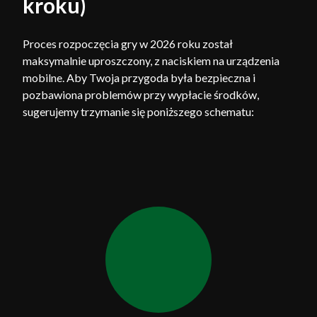
kroku)
Proces rozpoczęcia gry w 2026 roku został
maksymalnie uproszczony, z naciskiem na urządzenia
mobilne. Aby Twoja przygoda była bezpieczna i
pozbawiona problemów przy wypłacie środków,
sugerujemy trzymanie się poniższego schematu: