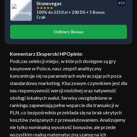
Stonevegas
#19
★
★
★
★
★
100% do 2250 zł + 200 DS + 1 Bonus
Crab
Odbierz Bonus
Komentarz Ekspercki HPOpinie:
Podczas selekcji miejsc, w których dostępne są gry
kasynowe w Polsce, nasz zespół analityczny
koncentruje się na parametrach wykraczających poza
standardowy marketing. Kluczowym czynnikiem jest dla
nas responsywność wersji mobilnej oraz natywność
obsługi lokalnych walut. Serwisy uwzględnione w
rankingu zapewniają pełne wsparcie dla transakcji w
PLN, co bezpośrednio przekłada się na brak ukrytych
kosztów związanych z przewalutowaniem. Analizujemy
nie tylko nominalną wysokość bonusów, ale przede
wszystkim realną matematyczną szansę na ich