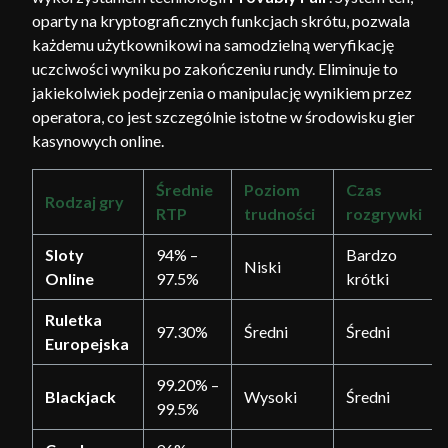
oparty na kryptograficznych funkcjach skrótu, pozwala
każdemu użytkownikowi na samodzielną weryfikację
uczciwości wyniku po zakończeniu rundy. Eliminuje to
jakiekolwiek podejrzenia o manipulację wynikiem przez
operatora, co jest szczególnie istotne w środowisku gier
kasynowych online.
Średnie
Poziom
Czas
Rodzaj gry
RTP
trudności
rozgrywki
Sloty
94% –
Bardzo
Niski
Online
97.5%
krótki
Ruletka
97.30%
Średni
Średni
Europejska
99.20% –
Blackjack
Wysoki
Średni
99.5%