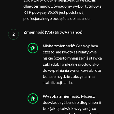
długoterminowy. Świadomy wybór tytułów z
RTP powyżej 96.5% jest podstawą
profesjonalnego podejścia do hazardu.
Zmienność (Volatility/Variance):
Niska zmienność:
Gra wypłaca
często, ale kwoty są relatywnie
niskie (często mniejsze niż stawka
zakładu). To idealne środowisko
do wypełniania warunków obrotu
bonusem, gdzie zależy nam na
stabilizacji salda.
Wysoka zmienność:
Możesz
doświadczyć bardzo długich serii
bez jakiejkolwiek wygranej, co