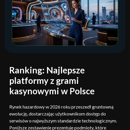
Ranking: Najlepsze
platformy z grami
kasynowymi w Polsce
Rynek hazardowy w 2026 roku przeszedł gruntowną
ewolucję, dostarczając użytkownikom dostęp do
serwisów o najwyższym standardzie technologicznym.
Poniższe zestawienie prezentuje podmioty, które