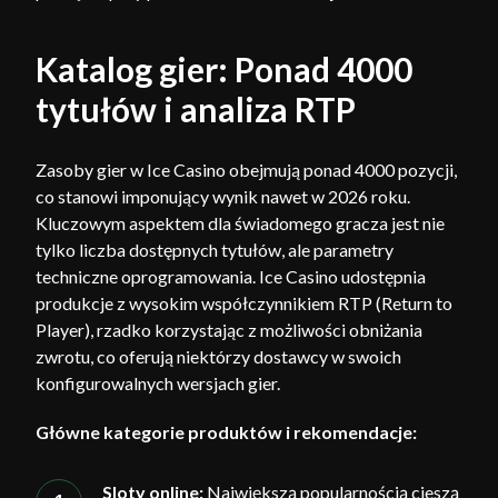
Katalog gier: Ponad 4000
tytułów i analiza RTP
Zasoby gier w Ice Casino obejmują ponad 4000 pozycji,
co stanowi imponujący wynik nawet w 2026 roku.
Kluczowym aspektem dla świadomego gracza jest nie
tylko liczba dostępnych tytułów, ale parametry
techniczne oprogramowania. Ice Casino udostępnia
produkcje z wysokim współczynnikiem RTP (Return to
Player), rzadko korzystając z możliwości obniżania
zwrotu, co oferują niektórzy dostawcy w swoich
konfigurowalnych wersjach gier.
Główne kategorie produktów i rekomendacje:
Sloty online:
Największą popularnością cieszą