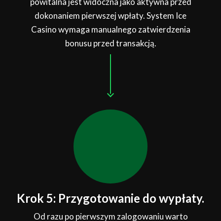
powitalna jest widoczna jako aktywna przed
dokonaniem pierwszej wpłaty. System Ice
Casino wymaga manualnego zatwierdzenia
bonusu przed transakcją.
Krok 5: Przygotowanie do wypłaty.
Od razu po pierwszym zalogowaniu warto