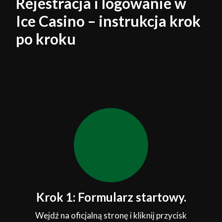
Rejestracja i logowanie w
Ice Casino – instrukcja krok
po kroku
Krok 1: Formularz startowy.
Wejdź na oficjalną stronę i kliknij przycisk